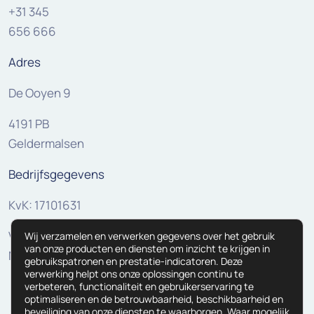
+31 345
656 666
Adres
De Ooyen 9
4191 PB
Geldermalsen
Bedrijfsgegevens
KvK: 17101631
VAT:
Wij verzamelen en verwerken gegevens over het gebruik
van onze producten en diensten om inzicht te krijgen in
NL810307625B01
gebruikspatronen en prestatie-indicatoren. Deze
verwerking helpt ons onze oplossingen continu te
verbeteren, functionaliteit en gebruikerservaring te
optimaliseren en de betrouwbaarheid, beschikbaarheid en
beveiliging van onze diensten te waarborgen. Waar mogelijk