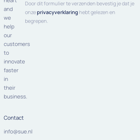
heart
(Vereist)
Door dit formulier te verzenden bevestig je dat je
and
onze
privacyverklaring
hebt gelezen en
we
begrepen.
help
our
customers
to
innovate
faster
in
their
business.
Contact
info@sue.nl