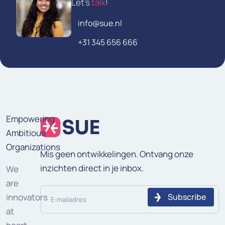
Let's
talk
!
info@sue.nl
+31 345 656 666
Empowering
Ambitious
Organizations
Mis geen ontwikkelingen. Ontvang onze
inzichten direct in je inbox.
We
are
E-
innovators
mailadres
at