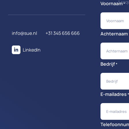
* req
Voornaam
*
info@sue.nl
+31 345 656 666
Achternaam
LinkedIn
Bedrijf
*
E-mailadres
Telefoonnu