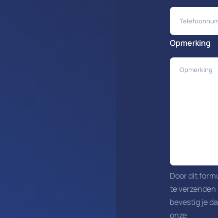
Opmerking
Door dit form
te verzenden
bevestig je da
onze