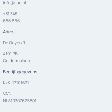
info@sue.nl
+31 345
656 666
Adres
De Ooyen 9
4191 PB
Geldermalsen
Bedrijfsgegevens
KvK: 17101631
VAT:
NL810307625B01