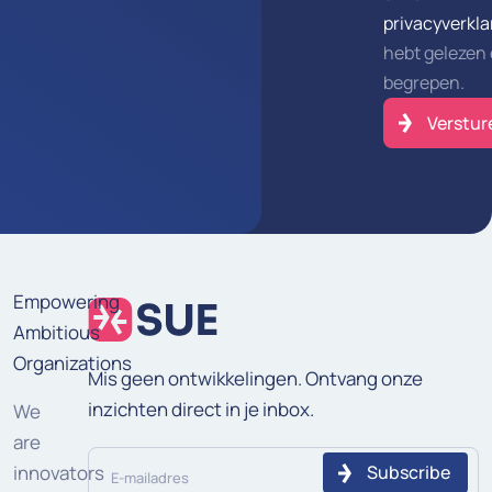
privacyverkla
hebt gelezen
begrepen.
Empowering
Ambitious
Organizations
Mis geen ontwikkelingen. Ontvang onze
inzichten direct in je inbox.
We
are
E-
innovators