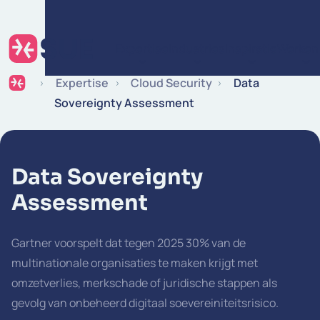
Ga naar de inhoud
Expertise
Industries
Inspiratie
Werken 
Expertise
Cloud Security
Data
Sovereignty Assessment
Data Sovereignty
Assessment
Gartner voorspelt dat tegen 2025 30% van de
multinationale organisaties te maken krijgt met
omzetverlies, merkschade of juridische stappen als
gevolg van onbeheerd
digitaal soevereiniteitsrisico
.