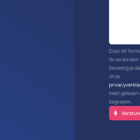
Door dit form
te verzenden
bevestig je da
onze
privacyverkla
hebt gelezen
begrepen.