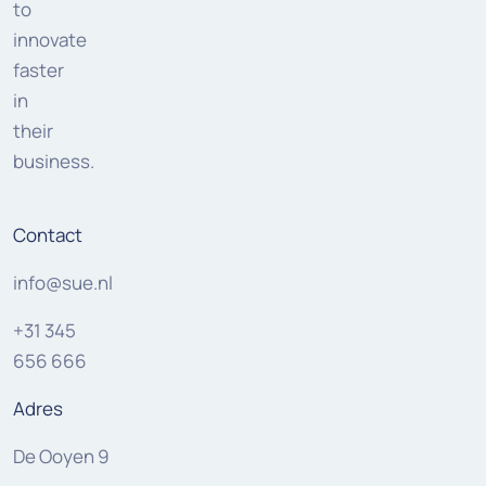
to
innovate
faster
in
their
business.
Contact
info@sue.nl
+31 345
656 666
Adres
De Ooyen 9