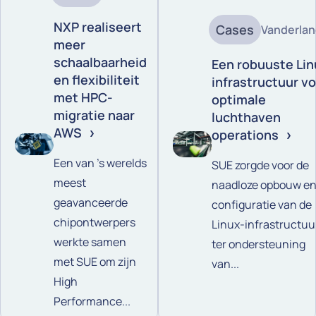
NXP realiseert
Cases
Vanderla
meer
schaalbaarheid
Een robuuste Lin
en flexibiliteit
infrastructuur v
met HPC-
optimale
migratie naar
luchthaven
AWS
operations
Een van ’s werelds
SUE zorgde voor de
meest
naadloze opbouw e
geavanceerde
configuratie van de
chipontwerpers
Linux-infrastructuu
werkte samen
ter ondersteuning
met SUE om zijn
van...
High
Performance...