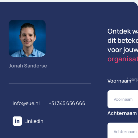
Ontdek w
dit betek
voor jou
organisat
Jonah Sanderse
* req
Voornaam
*
info@sue.nl
+31 345 656 666
Achternaam
LinkedIn