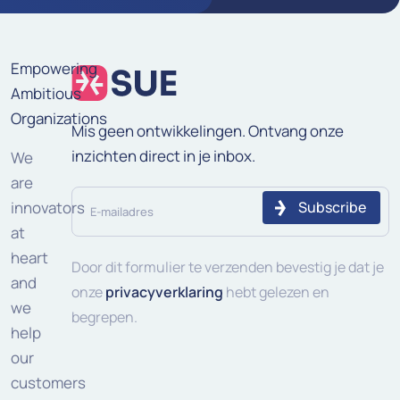
Empowering
Ambitious
Organizations
Mis geen ontwikkelingen. Ontvang onze
inzichten direct in je inbox.
We
are
E-
innovators
mailadres
at
heart
(Vereist)
Door dit formulier te verzenden bevestig je dat je
and
onze
privacyverklaring
hebt gelezen en
we
begrepen.
help
our
customers