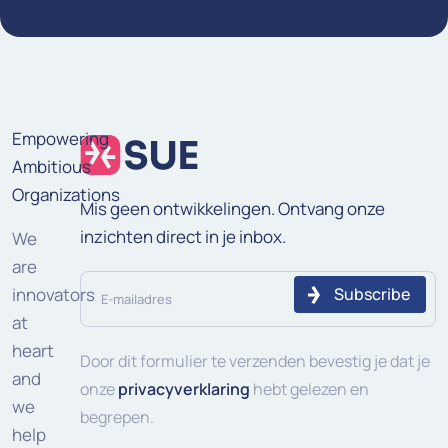
Empowering
Ambitious
Organizations
Mis geen ontwikkelingen. Ontvang onze
inzichten direct in je inbox.
We
are
E-
innovators
mailadres
at
heart
(Vereist)
Door dit formulier te verzenden bevestig je dat je
and
onze
privacyverklaring
hebt gelezen en
we
begrepen.
help