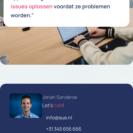
issues oplossen
voordat ze problemen
worden."
Jonah Sanderse
Let's
talk
!
info@sue.nl
+31 345 656 666