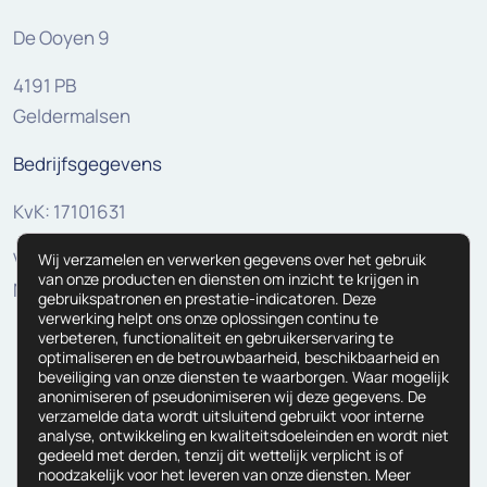
De Ooyen 9
4191 PB
Geldermalsen
Bedrijfsgegevens
KvK: 17101631
VAT:
Wij verzamelen en verwerken gegevens over het gebruik
van onze producten en diensten om inzicht te krijgen in
NL810307625B01
gebruikspatronen en prestatie-indicatoren. Deze
verwerking helpt ons onze oplossingen continu te
verbeteren, functionaliteit en gebruikerservaring te
optimaliseren en de betrouwbaarheid, beschikbaarheid en
beveiliging van onze diensten te waarborgen. Waar mogelijk
anonimiseren of pseudonimiseren wij deze gegevens. De
verzamelde data wordt uitsluitend gebruikt voor interne
analyse, ontwikkeling en kwaliteitsdoeleinden en wordt niet
gedeeld met derden, tenzij dit wettelijk verplicht is of
noodzakelijk voor het leveren van onze diensten. Meer