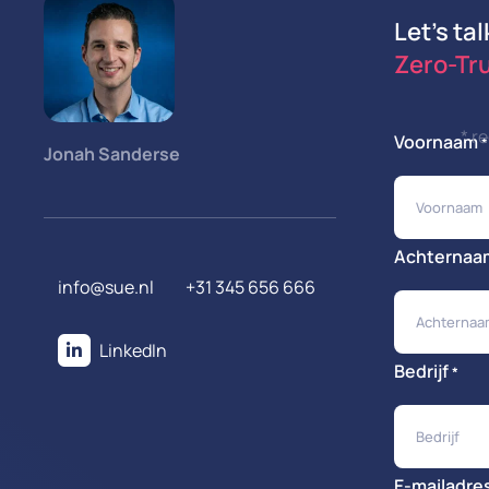
Let's tal
Zero-Tr
* r
Voornaam
*
Jonah Sanderse
Achternaa
info@sue.nl
+31 345 656 666
LinkedIn
Bedrijf
*
E-mailadre