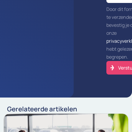
Door dit for
te verzend
bevestig je 
onze
privacyverk
hebt geleze
begrepen.
Gerelateerde artikelen