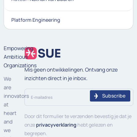
Platform Engineering
Empowering
Ambitious
Organizations
Mis geen ontwikkelingen. Ontvang onze
inzichten direct in je inbox.
We
are
E-
innovators
mailadres
at
heart
(Vereist)
Door dit formulier te verzenden bevestig je dat je
and
onze
privacyverklaring
hebt gelezen en
we
begrepen.