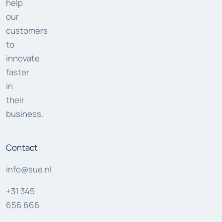
help
our
customers
to
innovate
faster
in
their
business.
Contact
info@sue.nl
+31 345
656 666