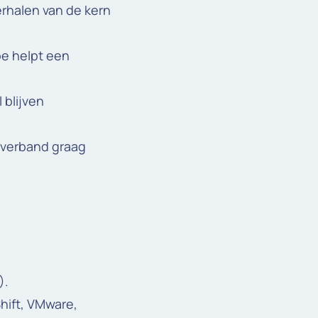
erhalen van de kern
oe helpt een
 blijven
amverband graag
).
hift, VMware,