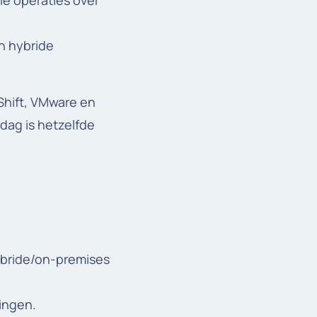
e operaties over
n hybride
Shift, VMware en
dag is hetzelfde
hybride/on-premises
gingen.