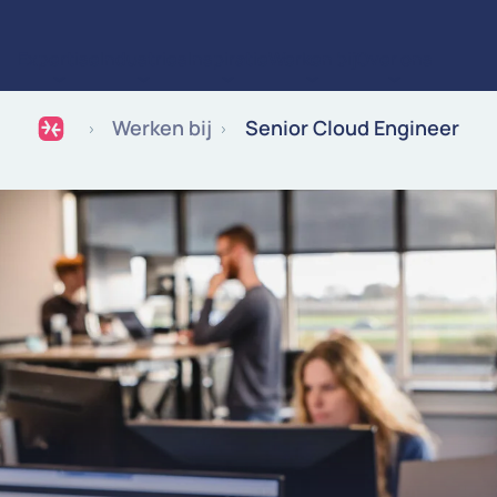
Expertise
Industries
Inspiratie
Werken bij
Over ons
Ga naar de inhoud
Werken bij
Senior Cloud Engineer