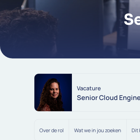
S
Vacature
Senior Cloud Engin
Over de rol
Wat we in jou zoeken
Dit