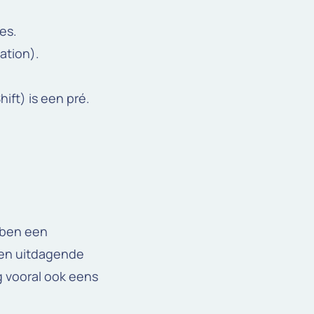
es.
ation).
ift) is een pré.
ebben een
e en uitdagende
g vooral ook eens