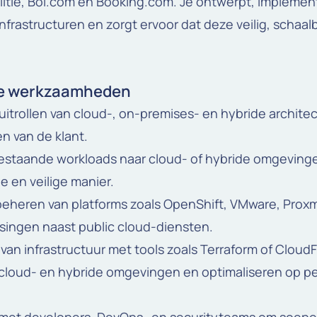
itie, Bol.com en Booking.com. Je ontwerpt, implemen
nfrastructuren en zorgt ervoor dat deze veilig, schaal
se werkzaamheden
itrollen van cloud-, on-premises- en hybride archite
n van de klant.
estaande workloads naar cloud- of hybride omgeving
 en veilige manier.
beheren van platforms zoals OpenShift, VMware, Prox
singen naast public cloud-diensten.
van infrastructuur met tools zoals Terraform of Cloud
cloud- en hybride omgevingen en optimaliseren op p