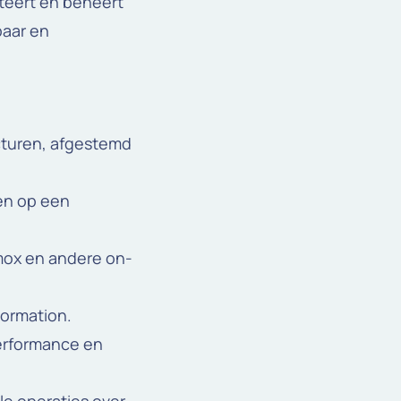
teert en beheert
baar en
cturen, afgestemd
en op een
mox en andere on-
Formation.
erformance en