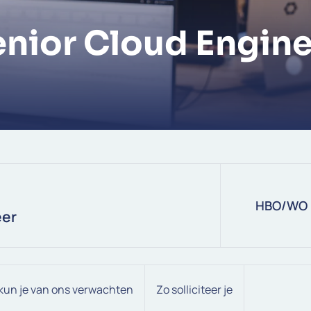
enior Cloud Engine
HBO/WO
eer
 kun je van ons verwachten
Zo solliciteer je