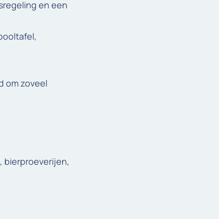
usregeling en een
pooltafel,
d om zoveel
, bierproeverijen,