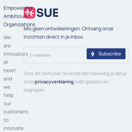
Empowering
Ambitious
Organizations
Mis geen ontwikkelingen. Ontvang onze
inzichten direct in je inbox.
We
are
E-
innovators
mailadres
at
heart
(Vereist)
Door dit formulier te verzenden bevestig je dat je
and
onze
privacyverklaring
hebt gelezen en
we
begrepen.
help
our
customers
to
innovate