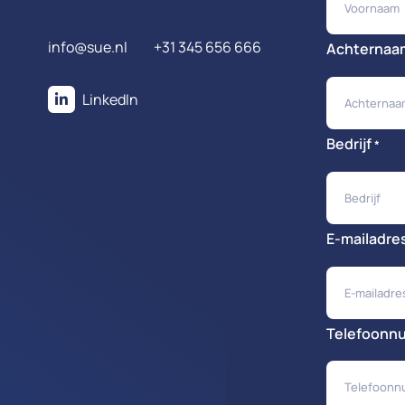
info@sue.nl
+31 345 656 666
Achternaa
LinkedIn
Bedrijf
*
E-mailadre
Telefoonn