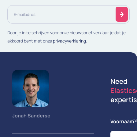
E-
mailadres
(Vereist)
Door je in te schrijven voor onze nieuwsbrief verklaar je dat je
akkoord bent met onze
privacyverklaring
.
Need
Elastic
experti
Jonah Sanderse
*
Voornaam
*