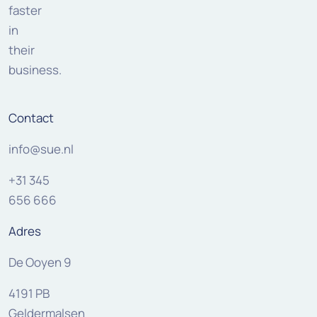
faster
in
their
business.
Contact
info@sue.nl
+31 345
656 666
Adres
De Ooyen 9
4191 PB
Geldermalsen