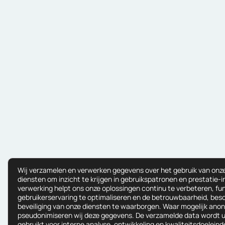
Wij verzamelen en verwerken gegevens over het gebruik van onz
diensten om inzicht te krijgen in gebruikspatronen en prestatie-
verwerking helpt ons onze oplossingen continu te verbeteren, fun
gebruikerservaring te optimaliseren en de betrouwbaarheid, bes
beveiliging van onze diensten te waarborgen. Waar mogelijk anon
pseudonimiseren wij deze gegevens. De verzamelde data wordt u
gebruikt voor interne analyse, ontwikkeling en kwaliteitsdoeleind