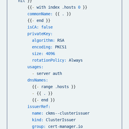
nit
 }}

    {{
-
with
index
.hosts
0
 }}

commonName:
 {{ 
.
 }}

    {{
-
end
 }}

isCA:
false
privateKey:
algorithm:
RSA
encoding:
PKCS1
size:
4096
rotationPolicy:
Always
usages:
-
server
auth
dnsNames:
      {{
-
range
.hosts
 }}

-
 {{ 
.
 }}

      {{
-
end
 }}

issuerRef:
name:
ckms--clusterissuer
kind:
ClusterIssuer
group:
cert-manager.io