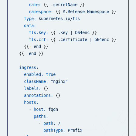
name:
 {{ 
.secretName
 }}

namespace:
 {{ 
$.Release.Namespace
 }}

type:
kubernetes.io/tls
data:
tls.key:
 {{ 
.key
|
b64enc
 }}

tls.crt:
 {{ 
.certificate
|
b64enc
 }}

  {{
-
end
 }}

{{
-
end
 }}

ingress:
enabled:
true
className:
"nginx"
labels:
 {}

annotations:
 {}

hosts:
-
host:
fqdn
paths:
-
path:
/
pathType:
Prefix