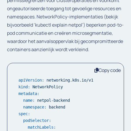
permissiegrenzen voor clusteroperaties en voorkomt
ongeautoriseerde toegang tot gevoelige resources en
namespaces. NetworkPolicy-implementaties (bekijk
bijvoorbeeld ‘kubectl explain netpol’) beperken pod-to-
pod communicatie en creëren microsegmentatie,
waardoor het aanvalsoppervlak bij gecompromitteerde
containers aanzienlijk wordt verkleind.
Copy code
apiVersion:
networking.k8s.io/v1
kind:
NetworkPolicy
metadata:
name:
netpol-backend
namespace:
backend
spec:
podSelector:
matchLabels: