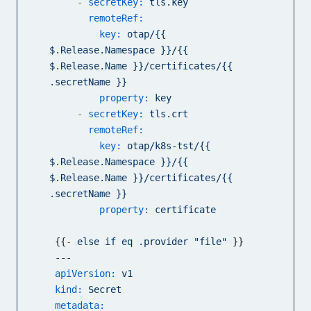
-
secretKey:
tls.key
remoteRef:
key:
otap/{{
$.Release.Namespace
}}/{{
$.Release.Name
}}/certificates/{{
.secretName
}}
property:
key
-
secretKey:
tls.crt
remoteRef:
key:
otap/k8s-tst/{{
$.Release.Namespace
}}/{{
$.Release.Name
}}/certificates/{{
.secretName
}}
property:
certificate
  {{
-
else
if
eq
.provider
"file"
 }}

---
apiVersion:
v1
kind:
Secret
metadata: