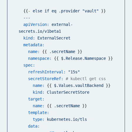
  {{
-
else
if
eq
.provider
"vault"
 }}

---
apiVersion:
external-
secrets.io/v1beta1
kind:
ExternalSecret
metadata:
name:
 {{ 
.secretName
 }}

namespace:
 {{ 
$.Release.Namespace
 }}

spec:
refreshInterval:
"15s"
secretStoreRef:
# kubectl get css
name:
 {{ 
$.Values.vaultBackend
 }}

kind:
ClusterSecretStore
target:
name:
 {{ 
.secretName
 }}

template:
type:
kubernetes.io/tls
data: