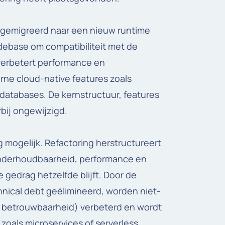
t gemigreerd naar een nieuw runtime
debase om compatibiliteit met de
erbetert performance en
ne cloud-native features zoals
databases. De kernstructuur, features
rbij ongewijzigd.
ng mogelijk. Refactoring herstructureert
 onderhoudbaarheid, performance en
e gedrag hetzelfde blijft. Door de
nical debt geëlimineerd, worden niet-
n betrouwbaarheid) verbeterd en wordt
oals microservices of serverless.