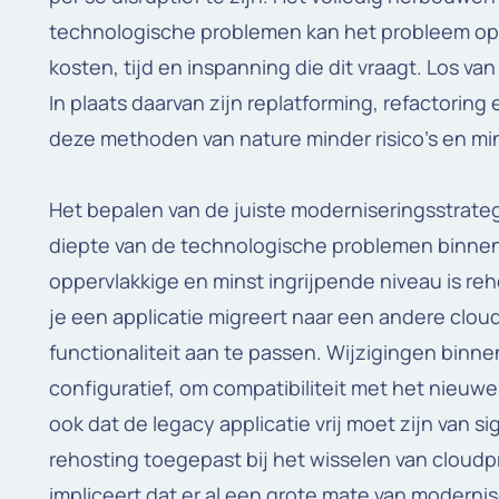
technologische problemen kan het probleem oplo
kosten, tijd en inspanning die dit vraagt. Los van
In plaats daarvan zijn replatforming, refactoring
deze methoden van nature minder risico’s en min
Het bepalen van de juiste moderniseringsstrate
diepte van de technologische problemen binnen
oppervlakkige en minst ingrijpende niveau is re
je een applicatie migreert naar een andere clou
functionaliteit aan te passen. Wijzigingen binnen
configuratief, om compatibiliteit met het nieuw
ook dat de legacy applicatie vrij moet zijn van s
rehosting toegepast bij het wisselen van cloudp
impliceert dat er al een grote mate van moderni