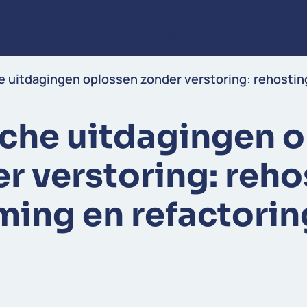
Expertise
Industries
Inspiratie
Werken bij
Over ons
Ga naar de inhoud
 uitdagingen oplossen zonder verstoring: rehosting
che uitdagingen 
r verstoring: reho
ming en refactori