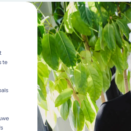
t
s te
oals
euwe
’s