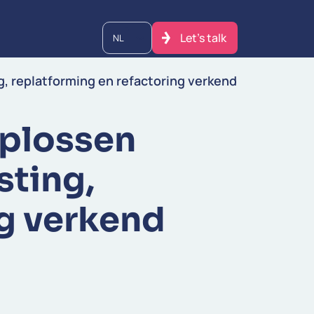
Let's talk
NL
, replatforming en refactoring verkend
oplossen
sting,
ng verkend