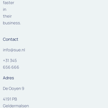
faster
in
their
business.
Contact
info@sue.nl
+31 345
656 666
Adres
De Ooyen 9
4191 PB
Geldermalsen