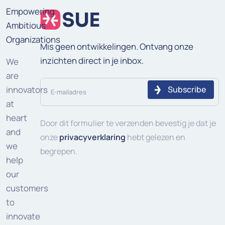
Empowering
Ambitious
Organizations
Mis geen ontwikkelingen. Ontvang onze
inzichten direct in je inbox.
We
are
E-
innovators
mailadres
at
heart
(Vereist)
Door dit formulier te verzenden bevestig je dat je
and
onze
privacyverklaring
hebt gelezen en
we
begrepen.
help
our
customers
to
innovate