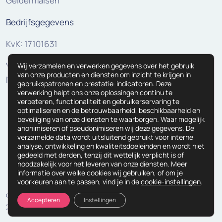
Geldermalsen
Bedrijfsgegevens
KvK: 17101631
VAT:
Wij verzamelen en verwerken gegevens over het gebruik
van onze producten en diensten om inzicht te krijgen in
NL810307625B01
gebruikspatronen en prestatie-indicatoren. Deze
verwerking helpt ons onze oplossingen continu te
verbeteren, functionaliteit en gebruikerservaring te
optimaliseren en de betrouwbaarheid, beschikbaarheid en
beveiliging van onze diensten te waarborgen. Waar mogelijk
anonimiseren of pseudonimiseren wij deze gegevens. De
verzamelde data wordt uitsluitend gebruikt voor interne
analyse, ontwikkeling en kwaliteitsdoeleinden en wordt niet
gedeeld met derden, tenzij dit wettelijk verplicht is of
noodzakelijk voor het leveren van onze diensten. Meer
informatie over welke cookies wij gebruiken, of om je
voorkeuren aan te passen, vind je in de
cookie-instellingen
.
© Copyright
Algemene Voorwaarden
Accepteren
Instellingen
2026
Verwerkersovereenkomst
Privacyverklaring