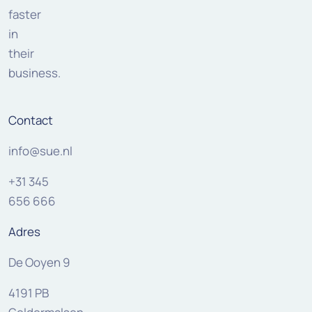
faster
in
their
business.
Contact
info@sue.nl
+31 345
656 666
Adres
De Ooyen 9
4191 PB