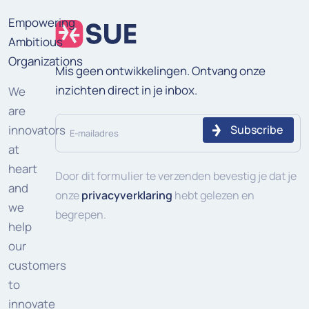
Empowering
Ambitious
Organizations
Mis geen ontwikkelingen. Ontvang onze
inzichten direct in je inbox.
We
are
E-
innovators
mailadres
at
heart
(Vereist)
Door dit formulier te verzenden bevestig je dat je
and
onze
privacyverklaring
hebt gelezen en
we
begrepen.
help
our
customers
to
innovate