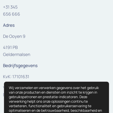
+31 345
656 666
Adres
De Ooyen 9
4191 PB
Geldermalsen
Bedrijfsgegevens
KvK: 17101631
VAT:
Wij verzamelen en verwerken gegevens over het gebruik
van onze producten en diensten om inzicht te krijgen in
NL810307625B01
gebruikspatronen en prestatie-indicatoren. Deze
verwerking helpt ons onze oplossingen continu te
verbeteren, functionaliteit en gebruikerservaring te
optimaliseren en de betrouwbaarheid, beschikbaarheid en